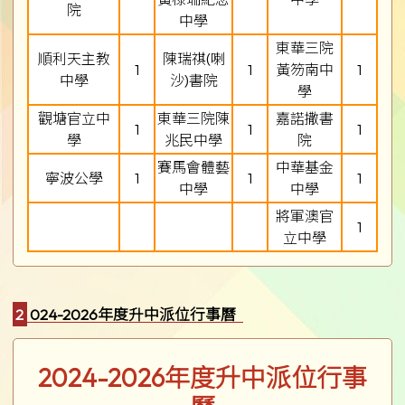
院
中學
東華三院
順利天主教
陳瑞祺(喇
1
1
黃笏南中
1
中學
沙)書院
學
觀塘官立中
東華三院陳
嘉諾撒書
1
1
1
學
兆民中學
院
賽馬會體藝
中華基金
寧波公學
1
1
1
中學
中學
將軍澳官
1
立中學
2024-2026年度升中派位行事曆
2024-2026年度升中派位行事