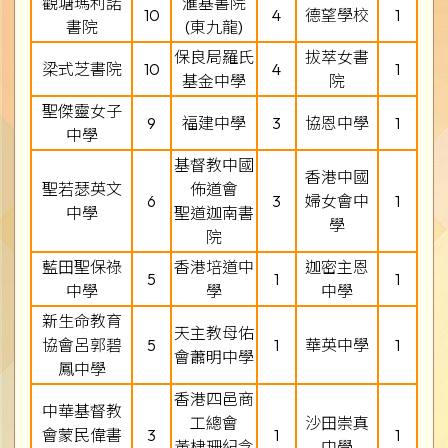
觀塘瑪利諾
滙基書院
10
4
德望學校
1
書院
(東九龍)
保良局羅氏
拔萃女書
梁式芝書院
10
4
1
基金中學
院
聖傑靈女子
9
福建中學
3
協恩中學
1
中學
基督教中國
香港中國
聖若瑟英文
佈道會
6
3
婦女會中
1
中學
聖道迦南書
學
院
藍田聖保祿
香港培道中
迦密主恩
5
1
1
中學
學
中學
新生命教育
天主教母佑
協會呂郭碧
5
1
華英中學
1
會蕭明中學
鳳中學
香港四邑商
中華基督教
工總會
沙田崇真
會蒙民偉書
3
1
1
黃棣珊紀念
中學