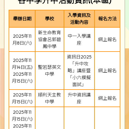
各中學升中活動資訊(本區)
入學資訊及
舉辦日期
學校
報名方法
活動內容
新生命教育
2025年11
中一入學講
協會呂郭碧
網上報名
月8日(六)
座
鳳中學
資訊日2025
2025年11
「升中攻
月14日(五)
聖若瑟英文
略」講座暨
網上報名
2025年11
中學
「小六模擬
月15日(六)
面試」
2025年11
順利天主教
升中資訊講
網上報名
月15日(六)
中學
座
2025年11
月15日(六)
2025年11