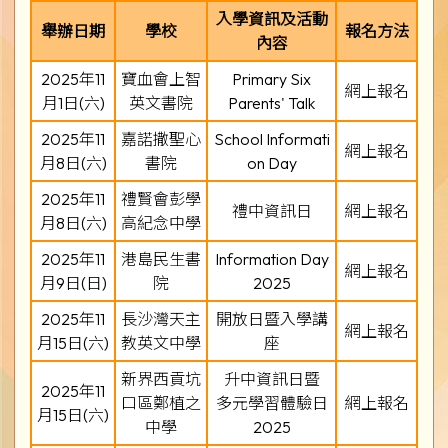
入學資訊及活動
舉辦日期
學校
報名方法
內容
2025年11
寶血會上智
Primary Six
網上報名
月1日(六)
英文書院
Parents' Talk
2025年11
嘉諾撒聖心
School Informati
網上報名
月8日(六)
書院
on Day
2025年11
禮賢會彭學
禮中資訊日
網上報名
月8日(六)
高紀念中學
2025年11
港島民生書
Information Day
網上報名
月9日(日)
院
2025
2025年11
長沙灣天主
開放日暨入學講
網上報名
月15日(六)
教英文中學
座
新界西貢坑
升中資訊日暨
2025年11
口區鄭植之
多元學習體驗日
網上報名
月15日(六)
中學
2025