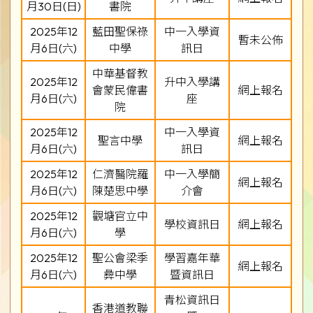
月30日(日)
書院
2025年12
藍田聖保祿
中一入學資
暫未公佈
月6日(六)
中學
訊日
中華基督教
2025年12
升中入學講
會蒙民偉書
網上報名
月6日(六)
座
院
2025年12
中一入學資
聖言中學
網上報名
月6日(六)
訊日
2025年12
仁濟醫院羅
中一入學簡
網上報名
月6日(六)
陳楚思中學
介會
2025年12
觀塘官立中
學校資訊日
網上報名
月6日(六)
學
2025年12
聖公會梁季
學習嘉年華
網上報名
月6日(六)
彜中學
暨資訊日
青松資訊日
香港道教聯