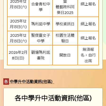
2025年12
暨
合會青松中
網上報名
月13日(六)
體藝跨科同
學
樂日2025
2025年12
瑪利諾中學
學校資訊日
網上報名
月13日(六)
2025年12
聖傑靈女子
校園生活體
網上報名
月13日(六)
中學
驗日
無須報
2026年2月
觀塘瑪利諾
開放日
名，自行
8日(日)
書院
出席
各中學升中活動資訊(他區)
各中學升中活動資訊(他區)