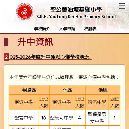
T
聖公會油塘基顯小學
S.K.H. Yautong Kei Hin Primary School
學校簡介
入學申請
校曆表
升中資訊
2025-2026年度升中獲派心儀學校概況
本年度六年級學生派位成績理想，獲派心儀中學包括：
觀塘區
他區
他區
派位
派位
派位
獲派中學
獲派中學
獲派中學
人數
人數
人數
聖保羅男
聖言中學
10
聖馬可中學
4
1
女中學