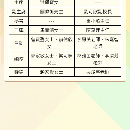
主席
洪佩寶女士
---
副主席
關偉衡先生
劉可欣副校長
秘書
---
袁小燕主任
司庫
馬寶湄女士
陳燕萍主任
曾寶盈女士、俞倩欣
李鳳薇老師、朱嘉智
活動
女士
老師
郭家敏女士、梁可寧
林雅茵老師、李潔芳
總務
女士
老師
聯絡
趙家賢女士
吳焌葶老師