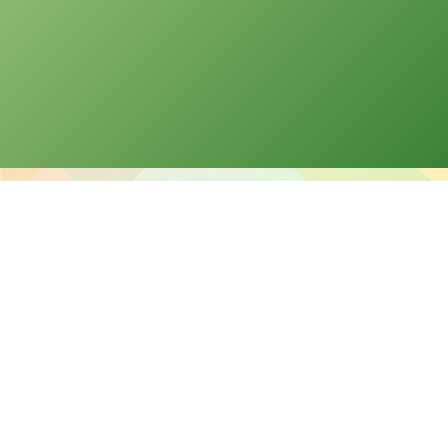
版權告示
本網站之版權屬聖公會油塘基顯小學所有。任何人士不得在未經
本校同意下複製或分發本網站的資料。
免責聲明
本校不就本網站所載內容及資料之完整性及準確性作出任何明示
或默示之保證，並明確聲明不承擔因使用、誤用或依賴本網站任