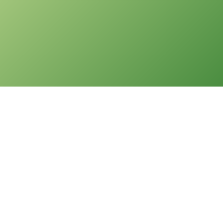
版權告示
本網站之版權屬聖公會油塘基顯小學所有。任何人士不得在未經
本校同意下複製或分發本網站的資料。