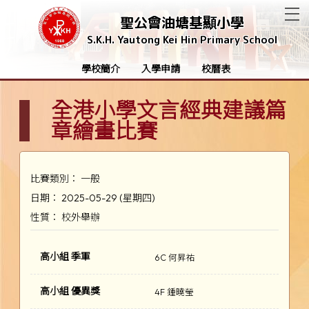
T
聖公會油塘基顯小學
S.K.H. Yautong Kei Hin Primary School
學校簡介
入學申請
校曆表
全港小學文言經典建議篇
章繪畫比賽
比賽類別： 一般
日期： 2025-05-29 (星期四)
性質： 校外舉辦
高小組 季軍
6C 何昇祐
高小組 優異獎
4F 鍾曉瑩