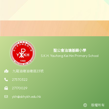
聖公會油塘基顯小學
S.K.H. Yautong Kei Hin Primary School
九龍油塘油塘道23號
27570322
27170029
ykh@skhykh.edu.hk
版權所有