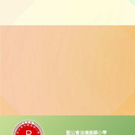
聖公會油塘基顯小學