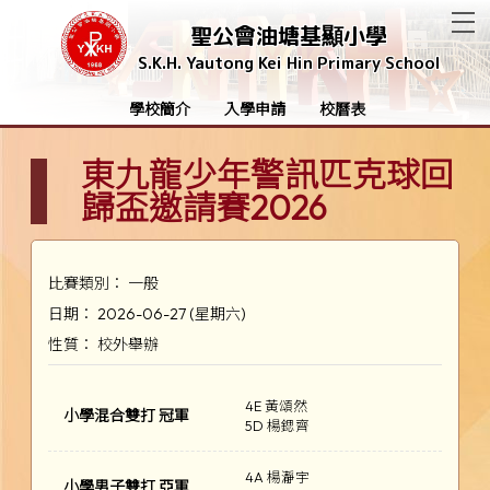
T
聖公會油塘基顯小學
S.K.H. Yautong Kei Hin Primary School
學校簡介
入學申請
校曆表
東九龍少年警訊匹克球回
歸盃邀請賽2026
比賽類別： 一般
日期： 2026-06-27 (星期六)
性質： 校外舉辦
4E 黃頌然
小學混合雙打 冠軍
5D 楊鍶齊
4A 楊瀞宇
小學男子雙打 亞軍