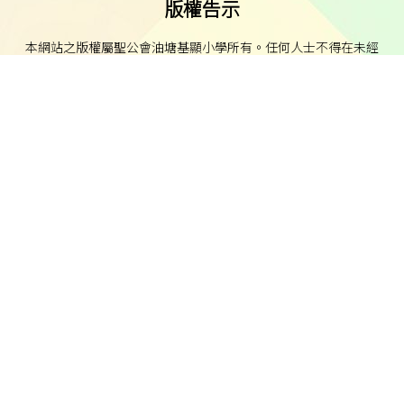
版權告示
本網站之版權屬聖公會油塘基顯小學所有。任何人士不得在未經
本校同意下複製或分發本網站的資料。
免責聲明
本校不就本網站所載內容及資料之完整性及準確性作出任何明示
或默示之保證，並明確聲明不承擔因使用、誤用或依賴本網站任
何資料而可能引致之任何直接、間接、附帶或相應損失或損害之
責任。
私隱及資料保護
本校的私隱政策已載於每學年向家長發出的通告。
本校致力保障個人資料及私隱，並遵守《個人資料（私隱）條
例》的相關規定。如發現本網站資料被濫用，或懷疑涉及非法行
為，本校將立即聯絡有關執法機關。