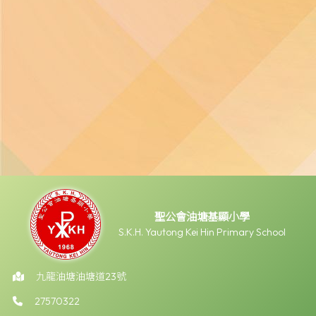
聖公會油塘基顯小學
S.K.H. Yautong Kei Hin Primary School
九龍油塘油塘道23號
27570322