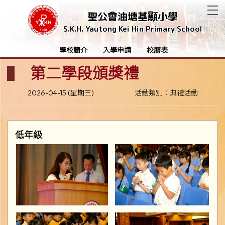
T
聖公會油塘基顯小學
S.K.H. Yautong Kei Hin Primary School
學校簡介
入學申請
校曆表
第二學段頒獎禮
2026-04-15 (星期三)
活動類別：典禮活動
低年級