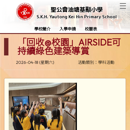
T
聖公會油塘基顯小學
S.K.H. Yautong Kei Hin Primary School
學校簡介
入學申請
校曆表
「回收@校園」AIRSIDE可
持續綠色建築導賞
2026-04-18 (星期六)
活動類別：學科活動