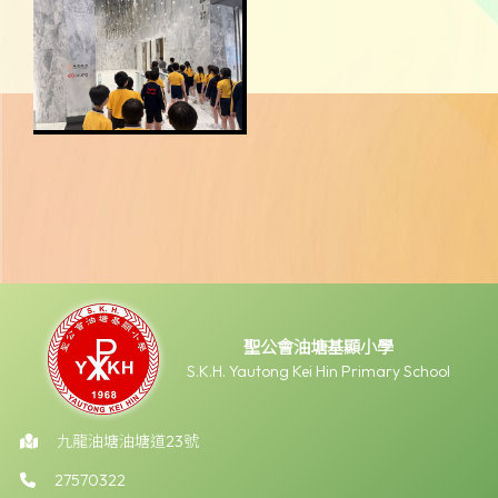
聖公會油塘基顯小學
S.K.H. Yautong Kei Hin Primary School
九龍油塘油塘道23號
27570322