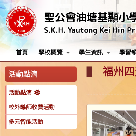
聖公會油塘基顯小
S.K.H. Yautong Kei Hin P
首頁
學校概覽
學生資訊
學習
福州四
活動點滴
活動點滴
校外導師收費活動
多元智能活動