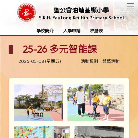
T
聖公會油塘基顯小學
S.K.H. Yautong Kei Hin Primary School
學校簡介
入學申請
校曆表
25-26 多元智能課
2026-05-08 (星期五)
活動類別：體藝活動
籃球
滑板