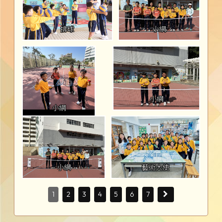
排球
小網
小網
小網
小網
藝術大使
1
2
3
4
5
6
7