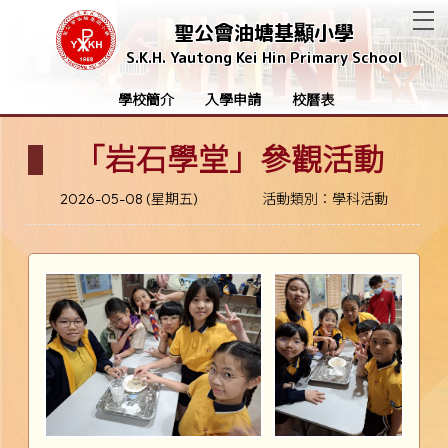
T
聖公會油塘基顯小學
S.K.H. Yautong Kei Hin Primary School
學校簡介
入學申請
校曆表
「岩石學堂」參觀活動
2026-05-08 (星期五)
活動類別：學科活動