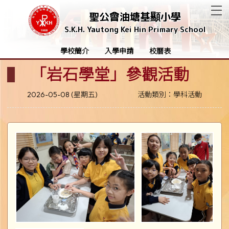
T
聖公會油塘基顯小學
S.K.H. Yautong Kei Hin Primary School
學校簡介
入學申請
校曆表
「岩石學堂」參觀活動
2026-05-08 (星期五)
活動類別：學科活動