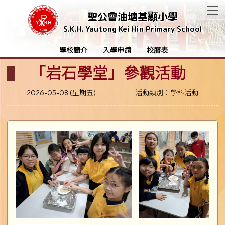
T
聖公會油塘基顯小學
S.K.H. Yautong Kei Hin Primary School
學校簡介
入學申請
校曆表
「岩石學堂」參觀活動
2026-05-08 (星期五)
活動類別：學科活動