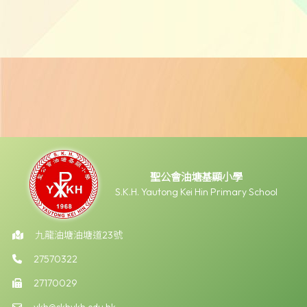
聖公會油塘基顯小學
S.K.H. Yautong Kei Hin Primary School
九龍油塘油塘道23號
27570322
27170029
ykh@skhykh.edu.hk