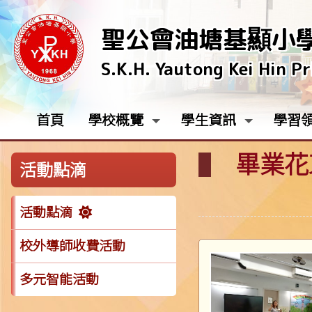
聖公會油塘基顯小
S.K.H. Yautong Kei Hin P
首頁
學校概覽
學生資訊
學習
畢業花
活動點滴
活動點滴
校外導師收費活動
多元智能活動