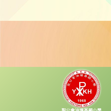
聖公會油塘基顯小學