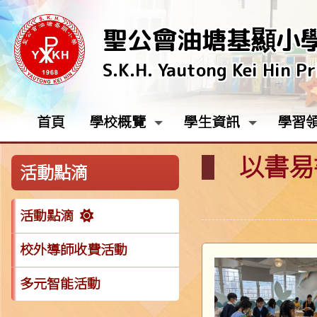
聖公會油塘基顯小
S.K.H. Yautong Kei Hin P
首頁
學校概覽
學生資訊
學習
以書易書
活動點滴
活動點滴
校外導師收費活動
多元智能活動