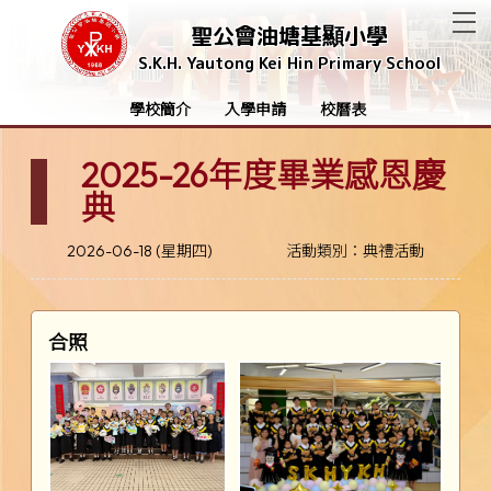
T
聖公會油塘基顯小學
S.K.H. Yautong Kei Hin Primary School
學校簡介
入學申請
校曆表
2025-26年度畢業感恩慶
典
2026-06-18 (星期四)
活動類別：典禮活動
合照