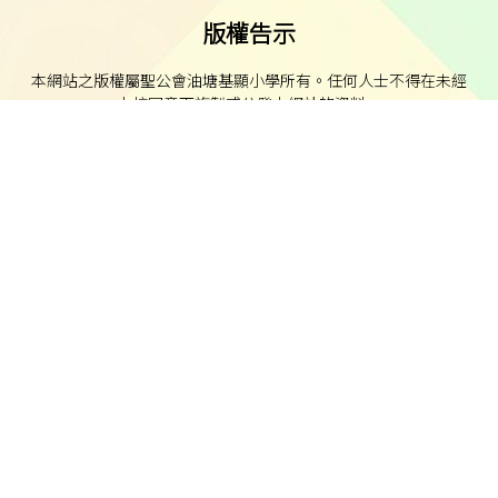
版權告示
本網站之版權屬聖公會油塘基顯小學所有。任何人士不得在未經
本校同意下複製或分發本網站的資料。
免責聲明
本校不就本網站所載內容及資料之完整性及準確性作出任何明示
或默示之保證，並明確聲明不承擔因使用、誤用或依賴本網站任
何資料而可能引致之任何直接、間接、附帶或相應損失或損害之
責任。
私隱及資料保護
本校的私隱政策已載於每學年向家長發出的通告。
本校致力保障個人資料及私隱，並遵守《個人資料（私隱）條
例》的相關規定。如發現本網站資料被濫用，或懷疑涉及非法行
為，本校將立即聯絡有關執法機關。