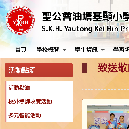
聖公會油塘基顯小
S.K.H. Yautong Kei Hin P
首頁
學校概覽
學生資訊
學習
致送敬
活動點滴
活動點滴
校外導師收費活動
多元智能活動