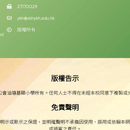
27170029
ykh@skhykh.edu.hk
版權所有
ol
版權告示
公會油塘基顯小學所有。任何人士不得在未經本校同意下複製或
免責聲明
明示或默示之保證，並明確聲明不承擔因使用、誤用或依賴本網
或損害之責任。