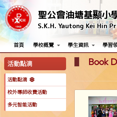
聖公會油塘基顯小
S.K.H. Yautong Kei Hin P
首頁
學校概覽
學生資訊
學習
Book D
活動點滴
活動點滴
校外導師收費活動
多元智能活動