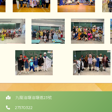
九龍油塘油塘道23號
27570322