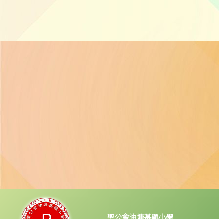
聖公會油塘基顯小學