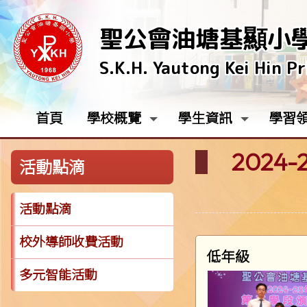
聖公會油塘基顯小
S.K.H. Yautong Kei Hin P
首頁
學校概覽
學生資訊
學習
2024
活動點滴
活動點滴
校外導師收費活動
低年級
多元智能活動