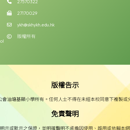
27570322
27170029
ykh@skhykh.edu.hk
版權所有
ol
版權告示
公會油塘基顯小學所有。任何人士不得在未經本校同意下複製或
免責聲明
明示或默示之保證，並明確聲明不承擔因使用、誤用或依賴本網