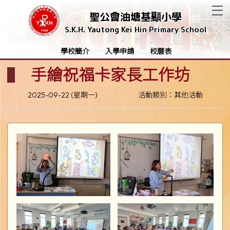
T
聖公會油塘基顯小學
S.K.H. Yautong Kei Hin Primary School
學校簡介
入學申請
校曆表
手繪祝福卡家長工作坊
2025-09-22 (星期一)
活動類別：其他活動