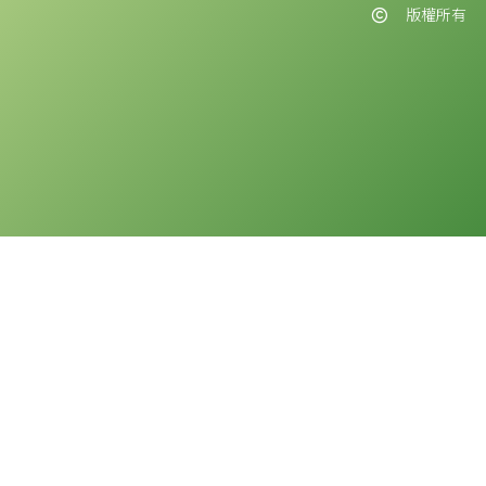
版權所有
版權告示
本網站之版權屬聖公會油塘基顯小學所有。任何人士不得在未經