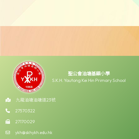
聖公會油塘基顯小學
S.K.H. Yautong Kei Hin Primary School
九龍油塘油塘道23號
27570322
27170029
ykh@skhykh.edu.hk