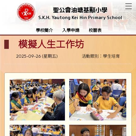
T
聖公會油塘基顯小學
S.K.H. Yautong Kei Hin Primary School
學校簡介
入學申請
校曆表
模擬人生工作坊
2025-09-26 (星期五)
活動類別：學生培育