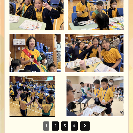
1
2
3
4