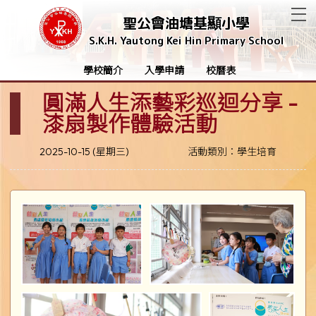
T
聖公會油塘基顯小學
S.K.H. Yautong Kei Hin Primary School
學校簡介
入學申請
校曆表
圓滿人生添藝彩巡迴分享 -
漆扇製作體驗活動
2025-10-15 (星期三)
活動類別：學生培育