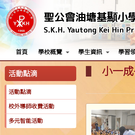
聖公會油塘基顯小
S.K.H. Yautong Kei Hin P
首頁
學校概覽
學生資訊
學習
小一成
活動點滴
活動點滴
校外導師收費活動
多元智能活動