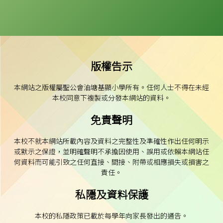
版權告示
本網站之版權屬聖公會油塘基顯小學所有。任何人士不得在未經
本校同意下複製或分發本網站的資料。
免責聲明
本校不就本網站所載內容及資料之完整性及準確性作出任何明示
或默示之保證，並明確聲明不承擔因使用、誤用或依賴本網站任
何資料而可能引致之任何直接、間接、附帶或相應損失或損害之
責任。
私隱及資料保護
本校的私隱政策已載於每學年向家長發出的通告。