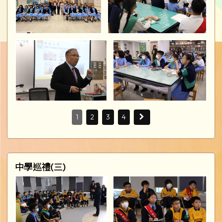
1
2
3
4
中學巡禮(三)