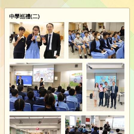
中學巡禮(二)