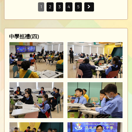
1
2
3
4
5
中學巡禮(四)