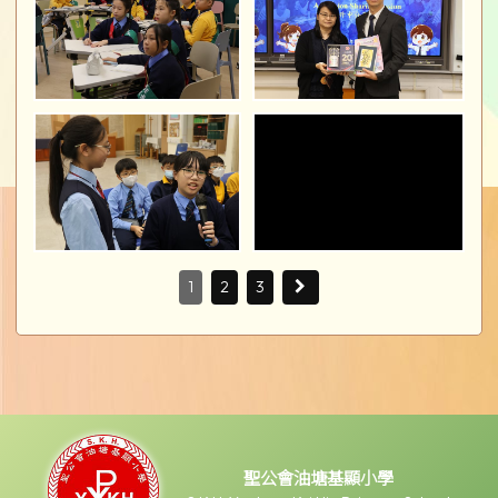
1
2
3
聖公會油塘基顯小學