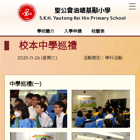
T
聖公會油塘基顯小學
S.K.H. Yautong Kei Hin Primary School
學校簡介
入學申請
校曆表
校本中學巡禮
2025-11-26 (星期三)
活動類別：學科活動
中學巡禮(一)