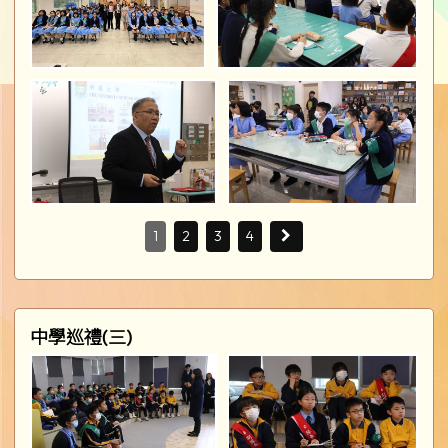
1
2
3
4
中學巡禮(三)