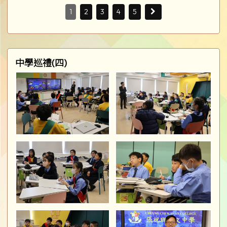
1
2
3
4
5
中學巡禮(四)