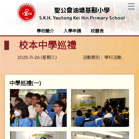
T
聖公會油塘基顯小學
S.K.H. Yautong Kei Hin Primary School
學校簡介
入學申請
校曆表
校本中學巡禮
2025-11-26 (星期三)
活動類別：學科活動
中學巡禮(一)