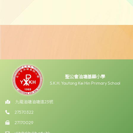
聖公會油塘基顯小學
S.K.H. Yautong Kei Hin Primary School
九龍油塘油塘道23號
27570322
27170029
ykh@skhykh.edu.hk