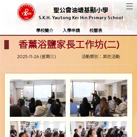
T
聖公會油塘基顯小學
S.K.H. Yautong Kei Hin Primary School
學校簡介
入學申請
校曆表
香薰浴鹽家長工作坊(二)
2025-11-26 (星期三)
活動類別：其他活動