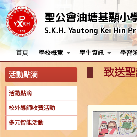
聖公會油塘基顯小
S.K.H. Yautong Kei Hin P
首頁
學校概覽
學生資訊
學習
致送聖誕
活動點滴
活動點滴
校外導師收費活動
多元智能活動