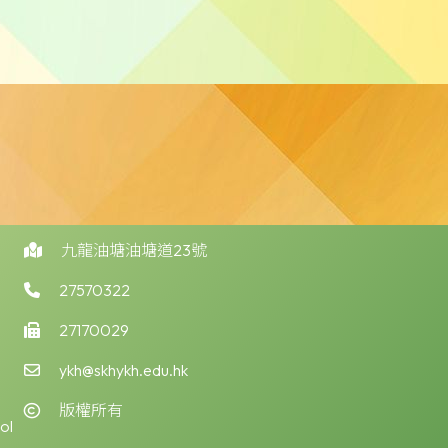
九龍油塘油塘道23號
27570322
27170029
ykh@skhykh.edu.hk
版權所有
ol