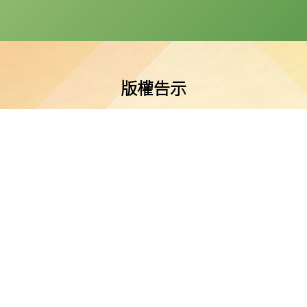
版權告示
公會油塘基顯小學所有。任何人士不得在未經本校同意下複製或
免責聲明
明示或默示之保證，並明確聲明不承擔因使用、誤用或依賴本網
或損害之責任。
私隱及資料保護
本校的私隱政策已載於每學年向家長發出的通告。
料（私隱）條例》的相關規定。如發現本網站資料被濫用，或懷