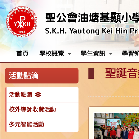
聖公會油塘基顯小
S.K.H. Yautong Kei Hin P
首頁
學校概覽
學生資訊
學習
聖誕音樂
活動點滴
活動點滴
校外導師收費活動
多元智能活動