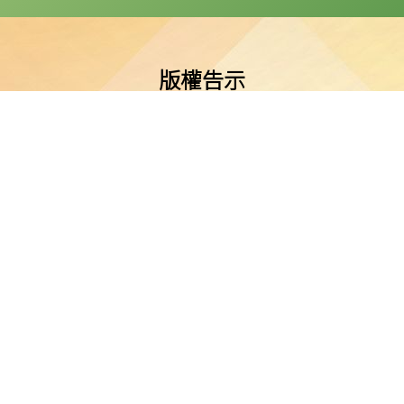
版權告示
公會油塘基顯小學所有。任何人士不得在未經本校同意下複製或
免責聲明
明示或默示之保證，並明確聲明不承擔因使用、誤用或依賴本網
或損害之責任。
私隱及資料保護
本校的私隱政策已載於每學年向家長發出的通告。
料（私隱）條例》的相關規定。如發現本網站資料被濫用，或懷