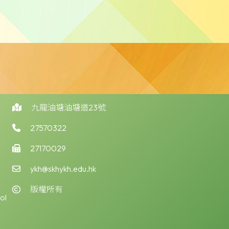
九龍油塘油塘道23號
27570322
27170029
ykh@skhykh.edu.hk
版權所有
ol