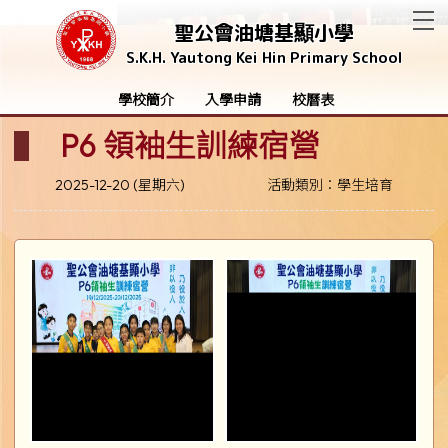
T
聖公會油塘基顯小學
S.K.H. Yautong Kei Hin Primary School
學校簡介
入學申請
校曆表
P6 領袖生訓練宿營
2025-12-20 (星期六)
活動類別：學生培育