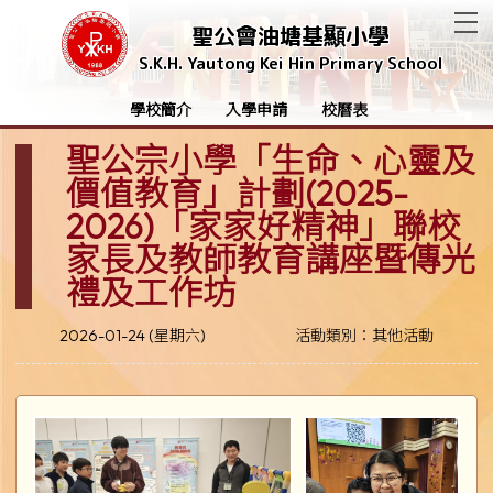
T
聖公會油塘基顯小學
S.K.H. Yautong Kei Hin Primary School
學校簡介
入學申請
校曆表
聖公宗小學「生命、心靈及
價值教育」計劃(2025-
2026)「家家好精神」聯校
家長及教師教育講座暨傳光
禮及工作坊
2026-01-24 (星期六)
活動類別：其他活動