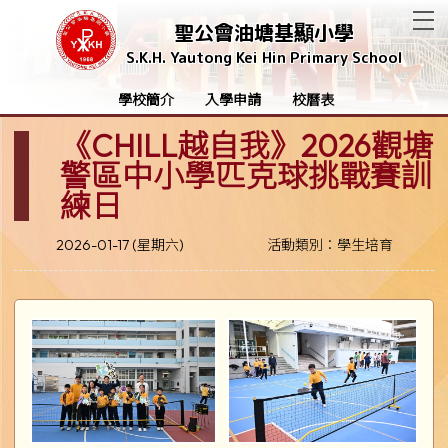
T
聖公會油塘基顯小學
S.K.H. Yautong Kei Hin Primary School
學校簡介
入學申請
校曆表
《CHILL越自我》2026觀塘
警區中小學匹克球挑戰賽訓
練日
2026-01-17 (星期六)
活動類別：學生培育