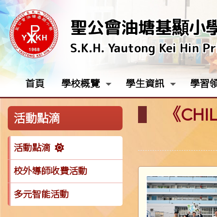
聖公會油塘基顯小
S.K.H. Yautong Kei Hin P
首頁
學校概覽
學生資訊
學習
《CH
活動點滴
活動點滴
校外導師收費活動
多元智能活動