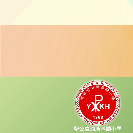
聖公會油塘基顯小學