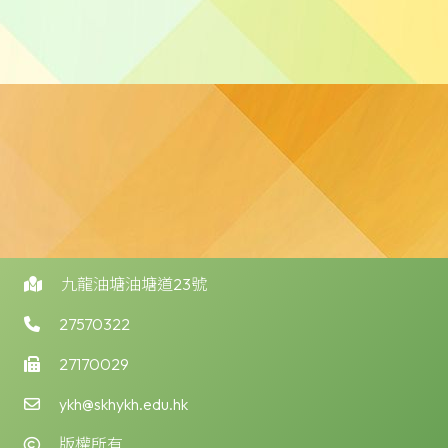
九龍油塘油塘道23號
27570322
27170029
ykh@skhykh.edu.hk
版權所有