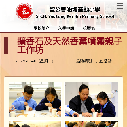
T
聖公會油塘基顯小學
S.K.H. Yautong Kei Hin Primary School
學校簡介
入學申請
校曆表
擴香石及天然香薰噴霧親子
工作坊
2026-03-10 (星期二)
活動類別：其他活動