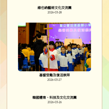
第二學段頒獎禮
2026-04-15
2026-03
English Drama - From Spark to Spotlight
2026-03-30