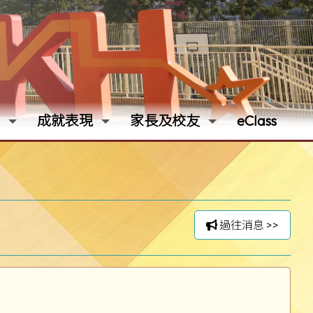
成就表現
家長及校友
eClass
過往消息 >>