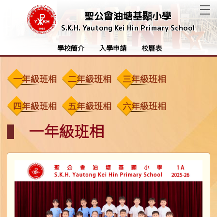
T
聖公會油塘基顯小學
S.K.H. Yautong Kei Hin Primary School
學校簡介
入學申請
校曆表
一年級班相
二年級班相
三年級班相
四年級班相
五年級班相
六年級班相
一年級班相