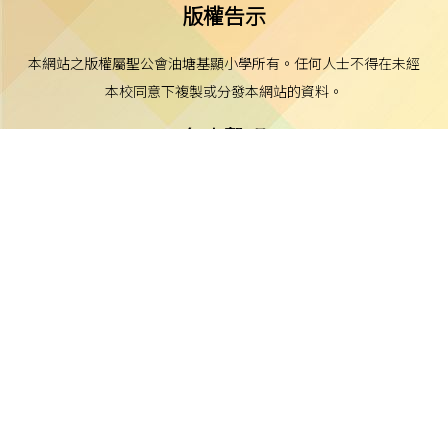
版權告示
本網站之版權屬聖公會油塘基顯小學所有。任何人士不得在未經
本校同意下複製或分發本網站的資料。
免責聲明
本校不就本網站所載內容及資料之完整性及準確性作出任何明示
或默示之保證，並明確聲明不承擔因使用、誤用或依賴本網站任
何資料而可能引致之任何直接、間接、附帶或相應損失或損害之
責任。
私隱及資料保護
本校的私隱政策已載於每學年向家長發出的通告。
本校致力保障個人資料及私隱，並遵守《個人資料（私隱）條
例》的相關規定。如發現本網站資料被濫用，或懷疑涉及非法行
為，本校將立即聯絡有關執法機關。