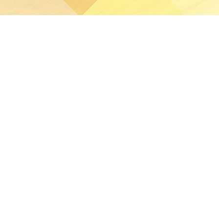
分發本網站的資料。
站任何資料而可能引致之任何直接、間接、附帶或相應損失
疑涉及非法行為，本校將立即聯絡有關執法機關。