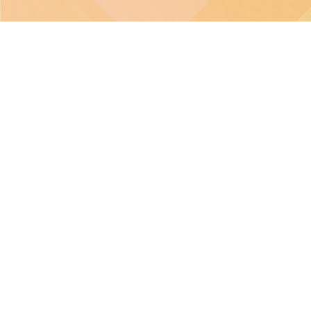
本網站之版權屬聖
本校不就本網站所載內容及資料之完整性及準確性作出任何
本校致力保障個人資料及私隱，並遵守《個人資