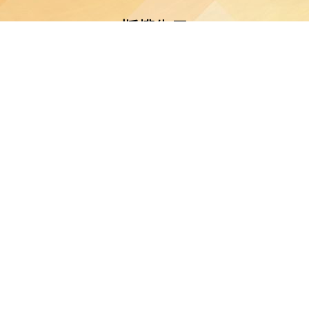
版權告示
公會油塘基顯小學所有。任何人士不得在未經本校同意下複製或
免責聲明
明示或默示之保證，並明確聲明不承擔因使用、誤用或依賴本網
或損害之責任。
私隱及資料保護
本校的私隱政策已載於每學年向家長發出的通告。
料（私隱）條例》的相關規定。如發現本網站資料被濫用，或懷