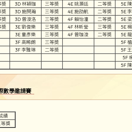
等奬
3D 林穎珈
三等奬
4E 姚灝廷
二等奬
5E 
等奬
3D 施閔瀚
三等奬
4E 施劭航
二等奬
5E 
等奬
3D 曾浚洛
三等奬
4F 賴怡潼
二等奬
5E 
等奬
3E 劉俊樂
三等奬
4F 林昕瑩
三等奬
5E 
3E 童彥樂
三等奬
4F 曾珈浚
二等奬
5E 
3F 高晞朗
三等奬
5F 
3F 李雅琳
二等奬
5F 
5F 
5F 
國際數學邀請賽
成績
三等獎