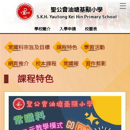
T
聖公會油塘基顯小學
S.K.H. Yautong Kei Hin Primary School
學校簡介
入學申請
校曆表
常識科宗旨及目標
課程特色
學習活動
網頁推介
校本課程
常識報
習作剪影
課程特色