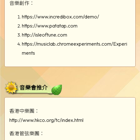
音樂創作：
https://www.incredibox.com/demo/
https://www.patatap.com
http://isleoftune.com
https://musiclab.chromeexperiments.com/Experi
ments
音樂會推介
香港中樂團：
http://www.hkco.org/tc/index.html
香港管弦樂團：