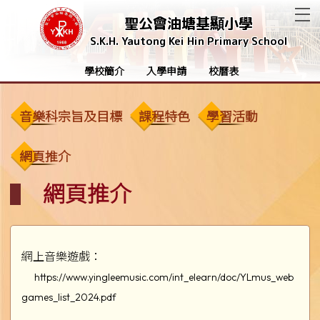
T
聖公會油塘基顯小學
S.K.H. Yautong Kei Hin Primary School
學校簡介
入學申請
校曆表
音樂科宗旨及目標
課程特色
學習活動
網頁推介
網頁推介
網上音樂遊戲：
https://www.yingleemusic.com/int_elearn/doc/YLmus_web
games_list_2024.pdf