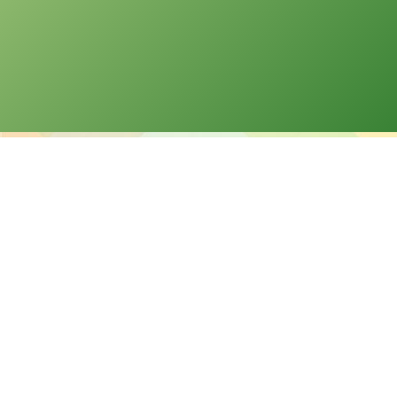
版權告示
本網站之版權屬聖公會油塘基顯小學所有。任何人士不得在未經
本校同意下複製或分發本網站的資料。
免責聲明
本校不就本網站所載內容及資料之完整性及準確性作出任何明示
或默示之保證，並明確聲明不承擔因使用、誤用或依賴本網站任
何資料而可能引致之任何直接、間接、附帶或相應損失或損害之