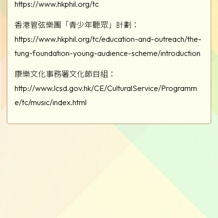
https://www.hkphil.org/tc
香港管弦樂團「青少年聽眾」計劃：
https://www.hkphil.org/tc/education-and-outreach/the-
tung-foundation-young-audience-scheme/introduction
康樂文化事務署文化節目組：
http://www.lcsd.gov.hk/CE/CulturalService/Programm
e/tc/music/index.html