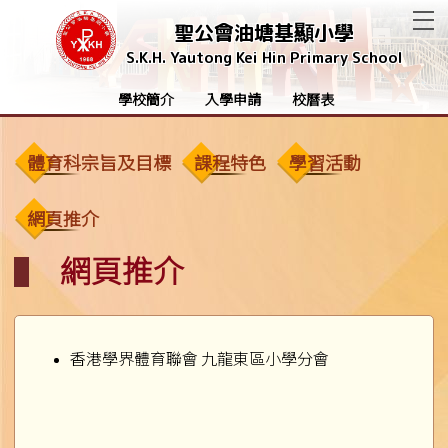
T
聖公會油塘基顯小學
S.K.H. Yautong Kei Hin Primary School
學校簡介
入學申請
校曆表
體育科宗旨及目標
課程特色
學習活動
網頁推介
網頁推介
香港學界體育聯會 九龍東區小學分會