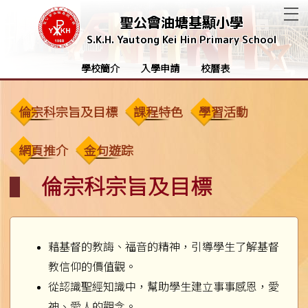
T
聖公會油塘基顯小學
S.K.H. Yautong Kei Hin Primary School
學校簡介
入學申請
校曆表
倫宗科宗旨及目標
課程特色
學習活動
網頁推介
金句遊踪
倫宗科宗旨及目標
藉基督的教誨、福音的精神，引導學生了解基督
教信仰的價值觀。
從認識聖經知識中，幫助學生建立事事感恩，愛
神、愛人的觀念。