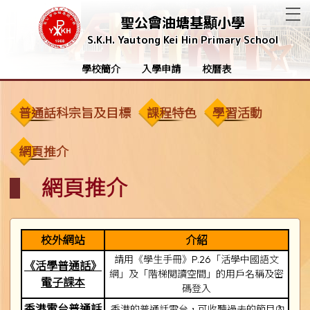
T
聖公會油塘基顯小學
S.K.H. Yautong Kei Hin Primary School
學校簡介
入學申請
校曆表
普通話科宗旨及目標
課程特色
學習活動
網頁推介
網頁推介
校外網站
介紹
請用《學生手冊》P.26「活學中國語文
《活學普通話》
網」及「階梯閲讀空間」的用戶名稱及密
電子課本
碼登入
香港電台普通話
香港的普通話電台，可收聽過去的節目內