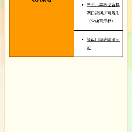
三至六年級溫習標
調口訣與拼寫規則
（含練習示範）
韻母口訣表朗讀示
範