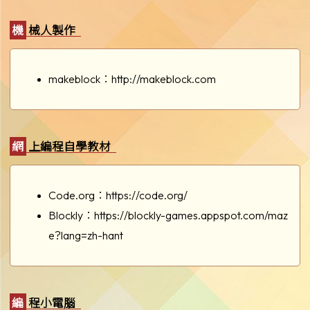
機械人製作
makeblock：
http://makeblock.com
網上編程自學教材
Code.org：
https://code.org/
Blockly：
https://blockly-games.appspot.com/maz
e?lang=zh-hant
編程小電腦