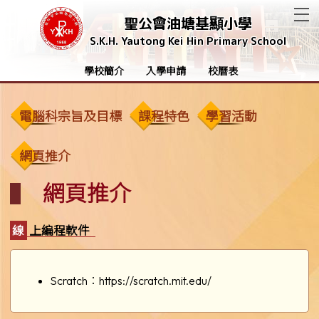
T
聖公會油塘基顯小學
S.K.H. Yautong Kei Hin Primary School
學校簡介
入學申請
校曆表
電腦科宗旨及目標
課程特色
學習活動
網頁推介
網頁推介
線上編程軟件
Scratch：
https://scratch.mit.edu/