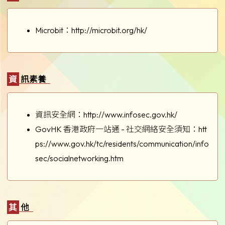
Microbit：
http://microbit.org/hk/
資訊素養
資訊安全網：
http://www.infosec.gov.hk/
GovHK 香港政府一站通 - 社交網絡安全須知：
htt
ps://www.gov.hk/tc/residents/communication/info
sec/socialnetworking.htm
其他