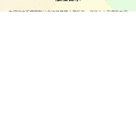
本網站之版權屬聖公會油塘基顯小學所有。任何人士不得在未經
本校同意下複製或分發本網站的資料。
免責聲明
本校不就本網站所載內容及資料之完整性及準確性作出任何明示
或默示之保證，並明確聲明不承擔因使用、誤用或依賴本網站任
何資料而可能引致之任何直接、間接、附帶或相應損失或損害之
責任。
私隱及資料保護
本校的私隱政策已載於每學年向家長發出的通告。
本校致力保障個人資料及私隱，並遵守《個人資料（私隱）條
例》的相關規定。如發現本網站資料被濫用，或懷疑涉及非法行
為，本校將立即聯絡有關執法機關。