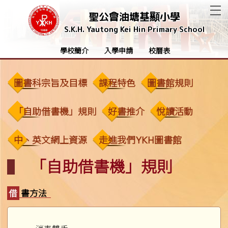
T
聖公會油塘基顯小學
S.K.H. Yautong Kei Hin Primary School
學校簡介
入學申請
校曆表
圖書科宗旨及目標
課程特色
圖書館規則
「自助借書機」規則
好書推介
悅讀活動
中、英文網上資源
走進我們YKH圖書館
「自助借書機」規則
借書方法