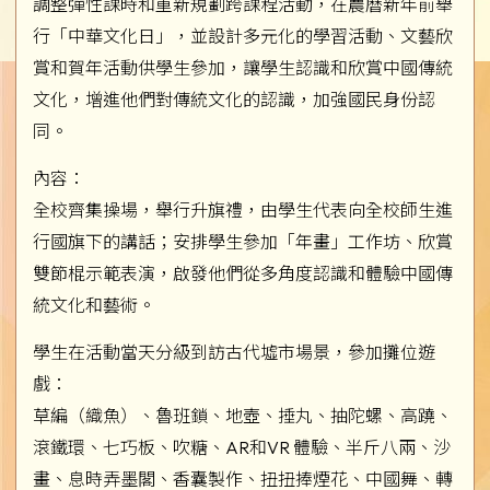
調整彈性課時和重新規劃跨課程活動，在農曆新年前舉
行「中華文化日」，並設計多元化的學習活動、文藝欣
賞和賀年活動供學生參加，讓學生認識和欣賞中國傳統
文化，增進他們對傳統文化的認識，加強國民身份認
同。
內容：
全校齊集操場，舉行升旗禮，由學生代表向全校師生進
行國旗下的講話；安排學生參加「年畫」工作坊、欣賞
雙節棍示範表演，啟發他們從多角度認識和體驗中國傳
統文化和藝術。
學生在活動當天分級到訪古代墟市場景，參加攤位遊
戲：
草編（織魚）、魯班鎖、地壺、捶丸、抽陀螺、高蹺、
滾鐵環、七巧板、吹糖、AR和VR 體驗、半斤八兩、沙
畫、息時弄墨閣、香囊製作、扭扭捧煙花、中國舞、轉