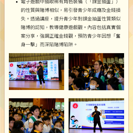
電子遊戲中抽取稀有角色裝備（「課金抽蛋」）
的性質與賭博相似，易引發青少年成癮及金錢損
失。透過講座，提升青少年對課金抽蛋性質類似
賭博的認知，教導健康遊戲觀。內容包括真實個
案分享，強調正確金錢觀，預防青少年因想「奮
身一擊」而深陷賭博陷阱。