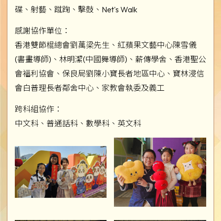
碟、射藝、蹴踘、擊鼓、Net's Walk
感謝協作單位：
香港雙節棍總會劉萬梁先生、紅蘋果文藝中心陳雪儀
(書畫導師)、林明潔(中國舞導師)、薪傳學舍、香港聖公
會福利協會、保良局劉陳小寶長者地區中心、寶林浸信
會白普理長者鄰舍中心、家教會執委及義工
跨科組協作：
中文科、普通話科、數學科、英文科