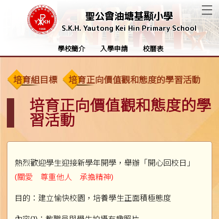
T
聖公會油塘基顯小學
S.K.H. Yautong Kei Hin Primary School
學校簡介
入學申請
校曆表
培育組目標
培育正向價值觀和態度的學習活動
培育正向價值觀和態度的學
習活動
熱烈歡迎學生迎接新學年開學，舉辦「開心回校日」
(關愛 尊重他人 承擔精神)
目的：建立愉快校園，培養學生正面積極態度