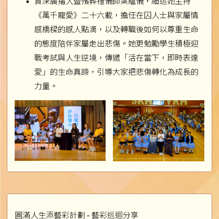
資深廣播人暨殯葬禮儀師葉蘊儀，細述她主持
《萬千寵愛》二十六載，擔任在囚人士與家屬情
感橋樑的感人點滴，以及轉職後如何以尊重生命
的態度陪伴家屬走出悲傷。她更勉勵學生積極迎
戰考試與人生逆境，傳遞「活在當下，即時表達
愛」的生命真諦，引導大家把悲傷轉化為成長的
力量。
圓滿人生添藝彩計劃 - 藝彩巡迴分享