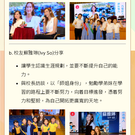
b. 校友蘇雅琳(Ivy So)分享
讓學生認識生涯規劃，並要不斷提升自己的能
力。
與校長訪談，以「師姐身份」，勉勵學弟妹在學
習的路程上要不斷努力，向着目標進發，憑着努
力和堅毅，為自己開拓更廣寬的天地。