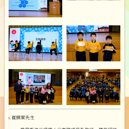
i. 崔錦棠先生