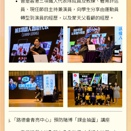
曾是香港三項鐵人代表隊成員及教練、體育評述
員、現任節目主持兼演員，向學生分享由運動員
轉型到演員的經歷，以及蒙天父看顧的經歷。
j. 「路德會青亮中心」預防賭博「課金抽蛋」講座