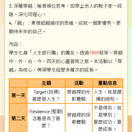
3. 深層穿越：喻意換位思考，如穿上他人的鞋子走一段
路，深化同理心。
4.「越」：象徵超越過往的思維，成就一個更優秀、更
期待未來的自己。
內容：
學生化身「人生旅行團」的團友，透過
TRIP
框架，穿越
中、外、古、今，四天的心靈冒險之旅。本活動以「穿
越」為核心，帶領學生經歷多層次的成長。
主題
活動
重點信息
T
arget (目標)
穿越裡的光
人生，就是選
第一天
甚麼是人生？
影體驗
擇的總和。
不是得到，就
R
esilience (堅韌)
穿越裡的探
是學到；
第二天
活着是為了甚
索體驗
要麼成功，要
麼？
麼成長。