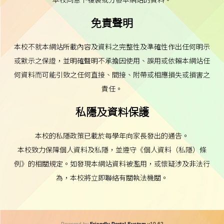
免責聲明
本校不就本網站所載內容及資料之完整性及準確性作出任何明示
或默示之保證，並明確聲明不承擔因使用、誤用或依賴本網站任
何資料而可能引致之任何直接、間接、附帶或相應損失或損害之
責任。
私隱及資料保護
本校的私隱政策已載於每學年向家長發出的通告。
本校致力保障個人資料及私隱，並遵守《個人資料（私隱）條
例》的相關規定。如發現本網站資料被濫用，或懷疑涉及非法行
為，本校將立即聯絡有關執法機關。
Powered by
Friendly Portal System
v
10.62