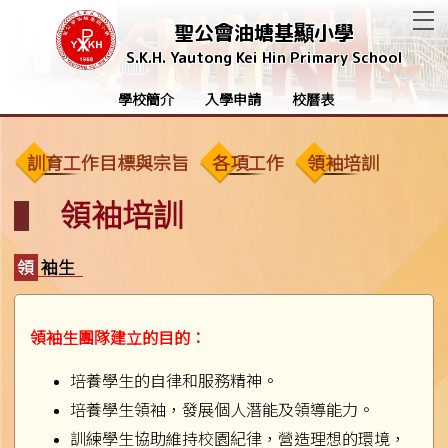
T
聖公會油塘基顯小學
S.K.H. Yautong Kei Hin Primary School
學校簡介
入學申請
校曆表
訓育工作目標與宗旨
各項工作
領袖培訓
領袖培訓
領袖生
領袖生團隊建立的目的：
培養學生的自律和服務精神。
培養學生領袖，發展個人潛能及領導能力。
訓練學生協助維持校園紀律，營造理想的環境，