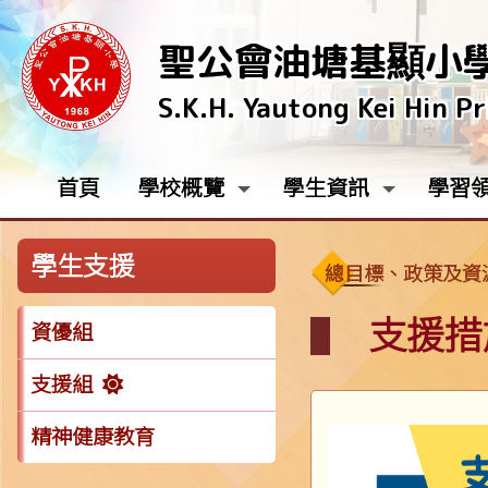
聖公會油塘基顯小
S.K.H. Yautong Kei Hin P
首頁
學校概覽
學生資訊
學習
學生支援
總目標、政策及資
支援措
資優組
支援組
精神健康教育