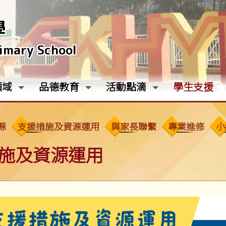
學
rimary School
領域
品德教育
活動點滴
學生支援
源
支援措施及資源運用
與家長聯繫
專業進修
小
施及資源運用