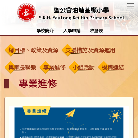
T
聖公會油塘基顯小學
S.K.H. Yautong Kei Hin Primary School
學校簡介
入學申請
校曆表
總目標、政策及資源
支援措施及資源運用
與家長聯繫
專業進修
小組活動
機構連結
專業進修