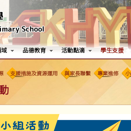
學
rimary School
領域
品德教育
活動點滴
學生支援
源
支援措施及資源運用
與家長聯繫
專業進修
小
動