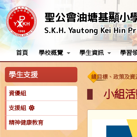
聖公會油塘基顯小
S.K.H. Yautong Kei Hin P
首頁
學校概覽
學生資訊
學習
學生支援
總目標、政策及資
小組活
資優組
支援組
精神健康教育