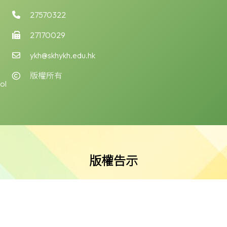
27570322
27170029
ykh@skhykh.edu.hk
版權所有
ol
版權告示
公會油塘基顯小學所有。任何人士不得在未經本校同意下複製或
免責聲明